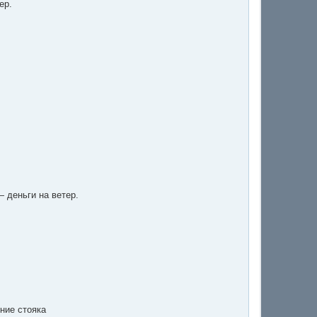
ер.
л
у
 деньги на ветер.
.
ние стояка