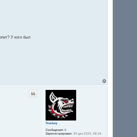
опит? У кого был
В
е
р
н
у
т
ь
с
я
к
Trueboy
н
а
Сообщения:
6
ч
Зарегистрирован:
30 дек 2023, 08:19
а