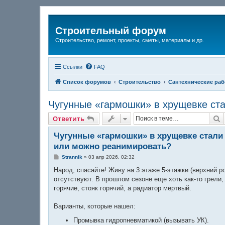
Строительный форум
Строительство, ремонт, проекты, сметы, материалы и др.
Ссылки
FAQ
Список форумов
Строительство
Сантехнические раб
Чугунные «гармошки» в хрущевке ст
П
Ответить
Чугунные «гармошки» в хрущевке стали
или можно реанимировать?
С
Strannik
»
03 апр 2026, 02:32
о
о
Народ, спасайте! Живу на 3 этаже 5-этажки (верхний 
б
отсутствуют. В прошлом сезоне еще хоть как-то грели
щ
е
горячие, стояк горячий, а радиатор мертвый.
н
и
е
Варианты, которые нашел:
Промывка гидропневматикой (вызывать УК).