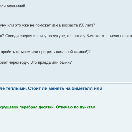
или алюминий.
ну или это уже не поможет из-за возраста (50 лет)?
а? Соседи сверху и снизу на чугуне, а я воткну биметалл — меня не зат
 пробить штырем или прогреть паяльной лампой)?
вет через год». Это правда или байки?
ле теплыми. Стоит ли менять на биметалл или
х хрущевок перебрал десятки. Отвечаю по пунктам.