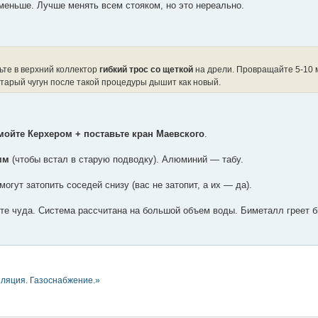
 меньше. Лучше менять всем стояком, но это нереально.
вьте в верхний коллектор
гибкий трос со щеткой
на дрели. Провращайте 5-10 
тарый чугун после такой процедуры дышит как новый.
мойте Керхером + поставьте кран Маевского
.
мм
(чтобы встал в старую подводку). Алюминий — табу.
огут затопить соседей снизу (вас не затопит, а их — да).
ите чуда. Система рассчитана на большой объем воды. Биметалл греет б
иляция. Газоснабжение.»