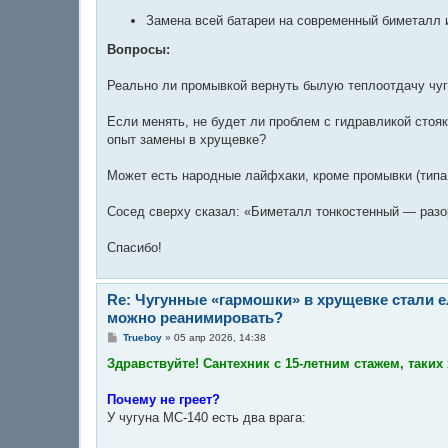
Замена всей батареи на современный биметалл 
Вопросы:
Реально ли промывкой вернуть былую теплоотдачу чугу
Если менять, не будет ли проблем с гидравликой стояк
опыт замены в хрущевке?
Может есть народные лайфхаки, кроме промывки (типа
Сосед сверху сказал: «Биметалл тонкостенный — разор
Спасибо!
Re: Чугунные «гармошки» в хрущевке стали е
можно реанимировать?
С
Trueboy
»
05 апр 2026, 14:38
о
о
Здравствуйте! Сантехник с 15-летним стажем, таки
б
щ
е
Почему не греет?
н
У чугуна МС-140 есть два врага:
и
е