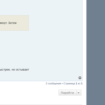
минут. Затем
ыстрее, но остывает
В
е
2 сообщения • Страница
1
из
1
р
н
у
Перейти
т
ь
с
я