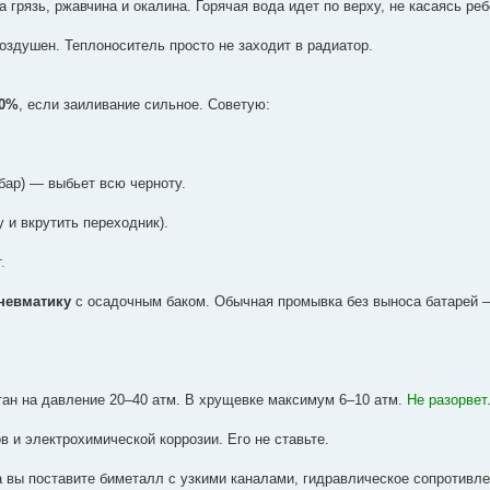
 грязь, ржавчина и окалина. Горячая вода идет по верху, не касаясь реб
оздушен. Теплоноситель просто не заходит в радиатор.
50%
, если заиливание сильное. Советую:
бар) — выбьет всю черноту.
 и вкрутить переходник).
.
невматику
с осадочным баком. Обычная промывка без выноса батарей —
ан на давление 20–40 атм. В хрущевке максимум 6–10 атм.
Не разорвет
 и электрохимической коррозии. Его не ставьте.
 а вы поставите биметалл с узкими каналами, гидравлическое сопротивле