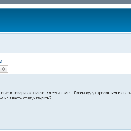
м
оиск
Расширенный поиск
гие отговаривают из-за тяжести камня. Якобы будут трескаться и овал
м или часть отштукатурить?