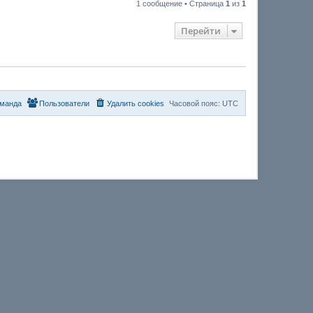
1 сообщение • Страница
1
из
1
р
н
у
Перейти
т
ь
с
я
к
н
а
ч
манда
Пользователи
Удалить cookies
Часовой пояс:
UTC
а
л
у