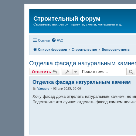
Строительный форум
Строительство, ремонт, проекты, сметы, материалы и др.
Ссылки
FAQ
Список форумов
Строительство
Вопросы-ответы
Отделка фасада натуральным камне
П
Ответить
Отделка фасада натуральным камнем
С
Vangers
»
03 апр 2025, 09:06
о
о
Хочу фасад дома отделать натуральным камнем, но мно
б
Подскажите что лучше: отделать фасад камнем целико
щ
е
н
и
е