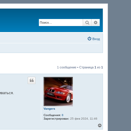
Поиск
Расширенный по
Вход
1 сообщение • Страница
1
из
1
иваться.
Vangers
Сообщения:
8
Зарегистрирован:
25 фев 2024, 11:46
В
е