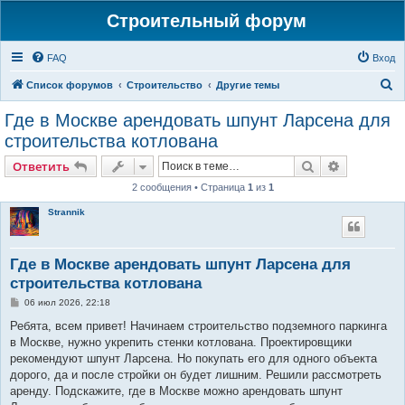
Строительный форум
FAQ
Вход
П
Список форумов
Строительство
Другие темы
о
Где в Москве арендовать шпунт Ларсена для
и
строительства котлована
с
Поиск
Расширен
Ответить
к
2 сообщения • Страница
1
из
1
Strannik
Где в Москве арендовать шпунт Ларсена для
строительства котлована
С
06 июл 2026, 22:18
о
о
Ребята, всем привет! Начинаем строительство подземного паркинга
б
в Москве, нужно укрепить стенки котлована. Проектировщики
щ
е
рекомендуют шпунт Ларсена. Но покупать его для одного объекта
н
дорого, да и после стройки он будет лишним. Решили рассмотреть
и
е
аренду. Подскажите, где в Москве можно арендовать шпунт