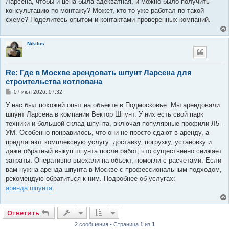
Ларсена, чтобы и цена была адекватная, и можно было получить
консультацию по монтажу? Может, кто-то уже работал по такой
схеме? Поделитесь опытом и контактами проверенных компаний.
Nikitos
Re: Где в Москве арендовать шпунт Ларсена для
строительства котлована
С
07 июл 2026, 07:32
о
о
У нас был похожий опыт на объекте в Подмосковье. Мы арендовали
б
шпунт Ларсена в компании Вектор Шпунт. У них есть свой парк
щ
е
техники и большой склад шпунта, включая популярные профили Л5-
н
УМ. Особенно понравилось, что они не просто сдают в аренду, а
и
е
предлагают комплексную услугу: доставку, погрузку, установку и
даже обратный выкуп шпунта после работ, что существенно снижает
затраты. Оперативно выехали на объект, помогли с расчетами. Если
вам нужна аренда шпунта в Москве с профессиональным подходом,
рекомендую обратиться к ним. Подробнее об услугах:
аренда шпунта
.
Ответить
2 сообщения • Страница
1
из
1