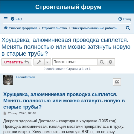
Строительный форум
FAQ
Вход
П
Список форумов
Строительство
Электромонтажные работы
о
Хрущевка, алюминиевая проводка сыплется.
и
Менять полностью или можно затянуть новую
с
в старые трубы?
к
Поиск
Расширен
Ответить
2 сообщения • Страница
1
из
1
LeonidFrolov
Хрущевка, алюминиевая проводка сыплется.
Менять полностью или можно затянуть новую в
старые трубы?
С
25 мар 2026, 02:48
о
о
Доброго здоровья! Досталась квартира в хрущевке (1965 год).
б
Проводка алюминиевая, изоляция местами превратилась в труху,
щ
е
розетки искрят. Хочу поменять на медную ВВГ-нг, но не хочу