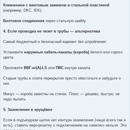
Клеммники с винтовым зажимом и стальной пластиной
(например, DKC, IEK).
Болтовое соединение
через стальную шайбу.
4. Если проводка не лезет в трубы — альтернатива
Самый бюджетный и безопасный вариант без штробления:
Установите
наружные кабель-каналы (короба)
белого или серого
цвета.
Проложите
ВВГ-нг(А)-LS
или
ПВС
внутри канала.
Старые трубы в плите перекрытия просто обесточьте и забудьте о
них.
Минус — короба заметны на стенах. Плюс — дешево, быстро, не
надо пылить.
5. Заземление в хрущёвке
Если в подъездном щитке нет контура заземления (чаще всего так и
есть), ставить евро-розетку с подключением на «землю» нельзя. Это