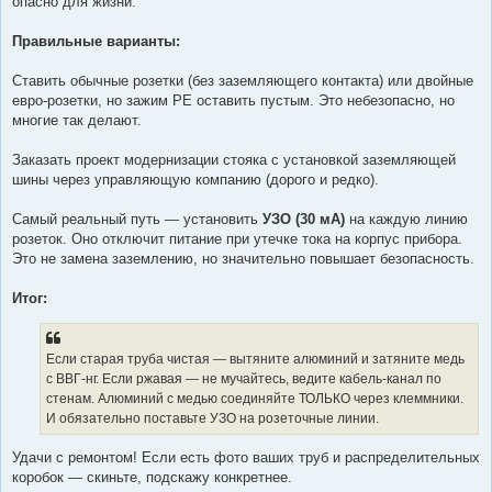
опасно для жизни.
Правильные варианты:
Ставить обычные розетки (без заземляющего контакта) или двойные
евро-розетки, но зажим PE оставить пустым. Это небезопасно, но
многие так делают.
Заказать проект модернизации стояка с установкой заземляющей
шины через управляющую компанию (дорого и редко).
Самый реальный путь — установить
УЗО (30 мА)
на каждую линию
розеток. Оно отключит питание при утечке тока на корпус прибора.
Это не замена заземлению, но значительно повышает безопасность.
Итог:
Если старая труба чистая — вытяните алюминий и затяните медь
с ВВГ-нг. Если ржавая — не мучайтесь, ведите кабель-канал по
стенам. Алюминий с медью соединяйте ТОЛЬКО через клеммники.
И обязательно поставьте УЗО на розеточные линии.
Удачи с ремонтом! Если есть фото ваших труб и распределительных
коробок — скиньте, подскажу конкретнее.