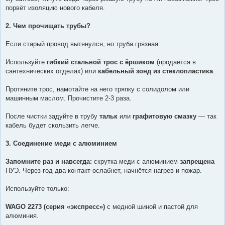
порвёт изоляцию нового кабеля.
2. Чем прочищать трубы?
Если старый провод вытянулся, но труба грязная:
Используйте
гибкий стальной трос с ёршиком
(продаётся в
сантехнических отделах) или
кабельный зонд из стеклопластика
.
Протяните трос, намотайте на него тряпку с солидолом или
машинным маслом. Прочистите 2-3 раза.
После чистки задуйте в трубу
тальк
или
графитовую смазку
— так
кабель будет скользить легче.
3. Соединение меди с алюминием
Запомните раз и навсегда:
скрутка меди с алюминием
запрещена
ПУЭ. Через год-два контакт ослабнет, начнётся нагрев и пожар.
Используйте только:
WAGO 2273 (серия «экспресс»)
с медной шиной и пастой для
алюминия.