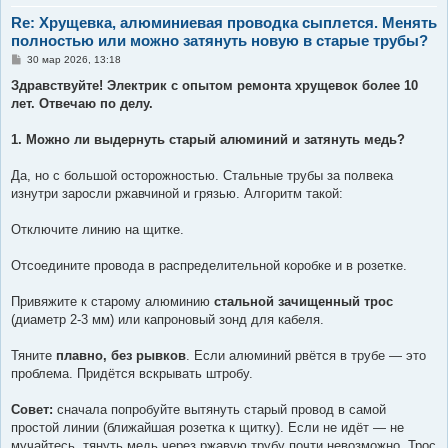
Re: Хрущевка, алюминиевая проводка сыплется. Менять
полностью или можно затянуть новую в старые трубы?
С
30 мар 2026, 13:18
о
о
Здравствуйте! Электрик с опытом ремонта хрущевок более 10
б
лет. Отвечаю по делу.
щ
е
н
1. Можно ли выдернуть старый алюминий и затянуть медь?
и
е
Да, но с большой осторожностью. Стальные трубы за полвека
изнутри заросли ржавчиной и грязью. Алгоритм такой:
Отключите линию на щитке.
Отсоедините провода в распределительной коробке и в розетке.
Привяжите к старому алюминию
стальной зачищенный трос
(диаметр 2-3 мм) или капроновый зонд для кабеля.
Тяните
плавно, без рывков
. Если алюминий рвётся в трубе — это
проблема. Придётся вскрывать штробу.
Совет:
сначала попробуйте вытянуть старый провод в самой
простой линии (ближайшая розетка к щитку). Если не идёт — не
мучайтесь, тянуть медь через ржавую трубу почти невозможно. Трос