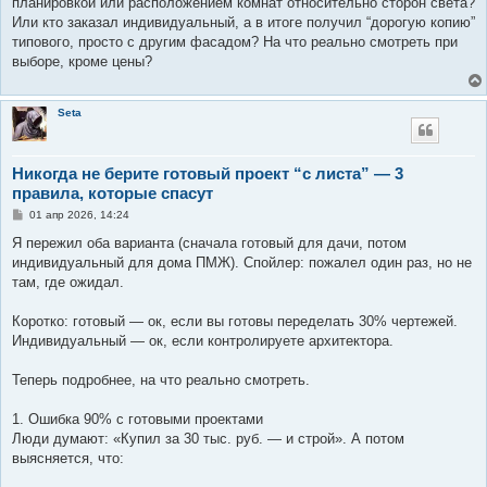
планировкой или расположением комнат относительно сторон света?
Или кто заказал индивидуальный, а в итоге получил “дорогую копию”
типового, просто с другим фасадом? На что реально смотреть при
выборе, кроме цены?
Seta
Никогда не берите готовый проект “с листа” — 3
правила, которые спасут
С
01 апр 2026, 14:24
о
о
Я пережил оба варианта (сначала готовый для дачи, потом
б
индивидуальный для дома ПМЖ). Спойлер: пожалел один раз, но не
щ
е
там, где ожидал.
н
и
е
Коротко: готовый — ок, если вы готовы переделать 30% чертежей.
Индивидуальный — ок, если контролируете архитектора.
Теперь подробнее, на что реально смотреть.
1. Ошибка 90% с готовыми проектами
Люди думают: «Купил за 30 тыс. руб. — и строй». А потом
выясняется, что: