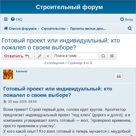
Строительный форум
FAQ
Вход
П
Список форумов
Строительство
Проекты жилых домов и коттеджей
о
Готовый проект или индивидуальный: кто
и
пожалел о своем выборе?
с
Поиск
Расширен
Ответить
к
2 сообщения • Страница
1
из
1
karavai
Готовый проект или индивидуальный: кто
пожалел о своем выборе?
С
03 мар 2026, 09:56
о
о
Всем привет! Строю первый дом, голова идет кругом. Архитектор
б
предлагает индивидуальный проект “под ключ” (дорого и долго), а в
щ
е
компаниях уговаривают взять готовый — мол, “проверено временем,
н
просто привяжем к участку”.
и
е
У кого какой опыт? Кто взял готовый и теперь мучается с неудобной