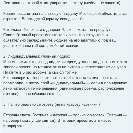
Лестница на второй этаж упирается в стену (мебель не занести).
Кровля рассчитана на снеговую нагрузку Московской области, а вы
строите в Вологодской (крышу складывает).
Котельная без окна и с дверью 70 см — котел не просунуть.
Совет: Готовый проект берите только как «конструктор» и
обязательно закладывайте бюджет на его адаптацию под ваш
участок и ваши габариты мебели/техники.
2. Индивидуальный: главный подвох
Многие архитекторы под видом «индивидуального» дают вам тот же
типовой проект, но меняют окна на витраж и переставляют санузел.
Платите в 5 раз дороже, а смысл тот же.
Как проверить: Попросите показать 3 готовых чужих проекта из
портфолио, а потом свой «индивидуальный» — если в планировках
явно читаются те же решения (одинаковые проемы, расположение
стояков) — вас обманывают.
3. На что реально смотреть (не на красоту картинки!)
Стороны света. Гостиная и детская — только юг/восток. Спальня —
на север (там лучше спится). В готовых проектах это часто
игнорируют.