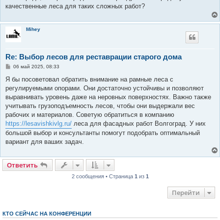
качественные леса для таких сложных работ?
Mihey
Re: Выбор лесов для реставрации старого дома
С
06 май 2025, 08:33
о
о
Я бы посоветовал обратить внимание на рамные леса с
б
регулируемыми опорами. Они достаточно устойчивы и позволяют
щ
е
выравнивать уровень даже на неровных поверхностях. Важно также
н
учитывать грузоподъемность лесов, чтобы они выдержали вес
и
е
рабочих и материалов. Советую обратиться в компанию
https://lesavishkivlg.ru/
леса для фасадных работ Волгоград. У них
большой выбор и консультанты помогут подобрать оптимальный
вариант для ваших задач.
Ответить
2 сообщения • Страница
1
из
1
Перейти
КТО СЕЙЧАС НА КОНФЕРЕНЦИИ