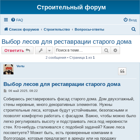
Строительный форум
FAQ
Вход
П
Список форумов
Строительство
Вопросы-ответы
о
Выбор лесов для реставрации старого дома
и
Поиск
Расширен
Ответить
с
2 сообщения • Страница
1
из
1
к
Vertu
Выбор лесов для реставрации старого дома
С
06 май 2025, 08:22
о
о
Собираюсь реставрировать фасад старого дома. Дом двухэтажный,
б
стены неровные, много декоративных элементов. Нужны
щ
е
строительные леса, которые будут устойчивыми, безопасными и
н
позволят комфортно работать с фасадом. Важно, чтобы можно было
и
е
легко регулировать высоту и подстраивать леса под неровности
стен. Кто-нибудь сталкивался с подобной задачей? Какие леса
посоветуете? Может быть, есть проверенные компании в
Волгограде, которые предлагают в аренду или на продажу