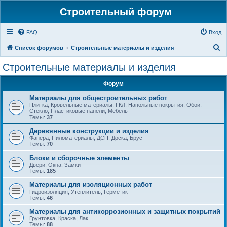
Строительный форум
FAQ
Вход
П
Список форумов
Строительные материалы и изделия
о
Строительные материалы и изделия
и
Форум
с
к
Материалы для общестроительных работ
Плитка, Кровельные материалы, ГКЛ, Напольные покрытия, Обои,
Стекло, Пластиковые панели, Мебель
Темы:
37
Деревянные конструкции и изделия
Фанера, Пиломатериалы, ДСП, Доска, Брус
Темы:
70
Блоки и сборочные элементы
Двери, Окна, Замки
Темы:
185
Материалы для изоляционных работ
Гидроизоляция, Утеплитель, Герметик
Темы:
46
Материалы для антикоррозионных и защитных покрытий
Грунтовка, Краска, Лак
Темы:
88