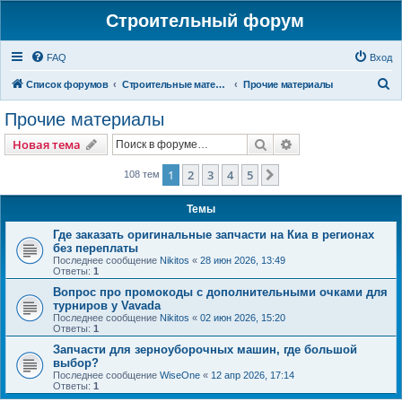
Строительный форум
FAQ
Вход
П
Список форумов
Строительные материалы и изделия
Прочие материалы
о
Прочие материалы
и
Поиск
Расширенный пои
Новая тема
с
к
1
2
3
4
5
След.
108 тем
Темы
Где заказать оригинальные запчасти на Киа в регионах
без переплаты
Последнее сообщение
Nikitos
«
28 июн 2026, 13:49
Ответы:
1
Вопрос про промокоды с дополнительными очками для
турниров у Vavada
Последнее сообщение
Nikitos
«
02 июн 2026, 15:20
Ответы:
1
Запчасти для зерноуборочных машин, где большой
выбор?
Последнее сообщение
WiseOne
«
12 апр 2026, 17:14
Ответы:
1