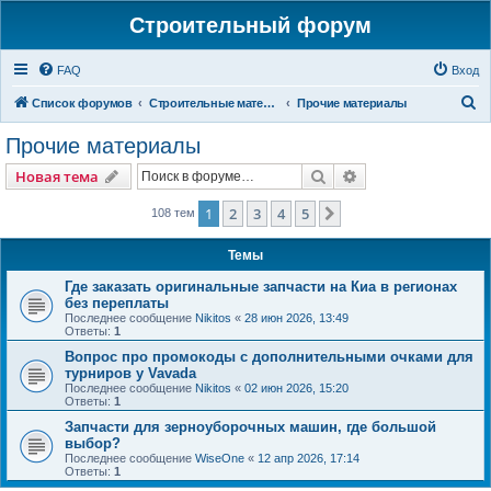
Строительный форум
FAQ
Вход
П
Список форумов
Строительные материалы и изделия
Прочие материалы
о
Прочие материалы
и
Поиск
Расширенный пои
Новая тема
с
к
1
2
3
4
5
След.
108 тем
Темы
Где заказать оригинальные запчасти на Киа в регионах
без переплаты
Последнее сообщение
Nikitos
«
28 июн 2026, 13:49
Ответы:
1
Вопрос про промокоды с дополнительными очками для
турниров у Vavada
Последнее сообщение
Nikitos
«
02 июн 2026, 15:20
Ответы:
1
Запчасти для зерноуборочных машин, где большой
выбор?
Последнее сообщение
WiseOne
«
12 апр 2026, 17:14
Ответы:
1