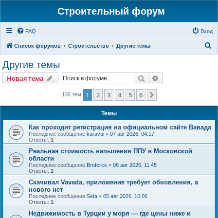
Строительный форум
FAQ
Вход
П
Список форумов
Строительство
Другие темы
о
Другие темы
и
Поиск
Расширенный пои
Новая тема
с
к
1
2
3
4
5
6
След.
135 тем
Темы
Как проходит регистрация на официальном сайте Вавада
Последнее сообщение
karavai
«
07 авг 2026, 04:17
Ответы:
1
Реальная стоимость напыления ППУ в Московской
области
Последнее сообщение
Broforce
«
06 авг 2026, 11:45
Ответы:
1
Скачивал Vavada, приложение требует обновления, а
нового нет
Последнее сообщение
Seta
«
05 авг 2026, 16:06
Ответы:
1
Недвижимость в Турции у моря — где цены ниже и