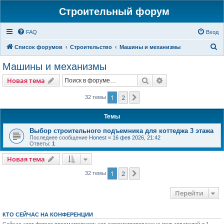
Строительный форум
FAQ
Вход
П
Список форумов
Строительство
Машины и механизмы
о
Машины и механизмы
и
Поиск
Расширенный пои
Новая тема
с
к
1
2
След.
32 темы
Темы
Выбор строительного подъемника для коттеджа 3 этажа
Последнее сообщение
Honest
«
16 фев 2026, 21:42
Ответы:
1
Новая тема
1
2
След.
32 темы
Перейти
КТО СЕЙЧАС НА КОНФЕРЕНЦИИ