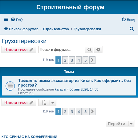
Строительный форум
FAQ
Вход
П
Список форумов
Строительство
Грузоперевозки
о
Грузоперевозки
и
Поиск
Расширенный пои
Новая тема
с
к
1
2
3
4
5
След.
119 тем
Темы
Таможня: везем экскаватор из Китая. Как оформить без
простоя?
Последнее сообщение
karavai
«
06 янв 2026, 14:35
Ответы:
1
Новая тема
1
2
3
4
5
След.
119 тем
Перейти
КТО СЕЙЧАС НА КОНФЕРЕНЦИИ