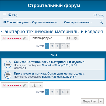
Строительный форум
FAQ
Вход
П
Список форумов
Строительные материалы и изделия
Санитарно-технические материалы и изделия
о
Санитарно-технические материалы и изделия
и
Поиск
Расширенный пои
Новая тема
с
к
1
2
3
4
След.
85 тем
Темы
Санитарно-технические материалы и изделия
Последнее сообщение
Strannik
«
31 мар 2026, 14:16
Ответы:
1
Про стекло и поликарбонат для летнего душа
Последнее сообщение
Botanik
«
26 мар 2025, 14:57
Новая тема
1
2
3
4
След.
85 тем
Перейти