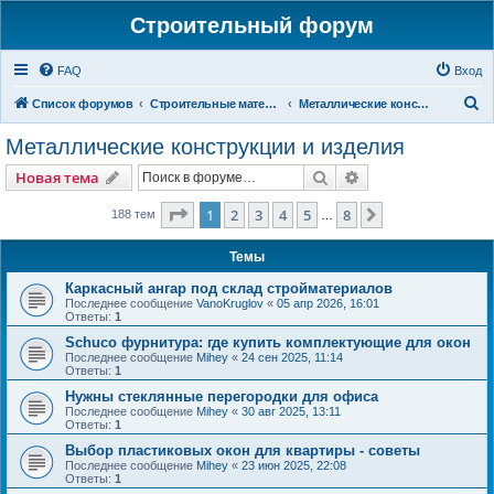
Строительный форум
FAQ
Вход
П
Список форумов
Строительные материалы и изделия
Металлические конструкции и изделия
о
Металлические конструкции и изделия
и
Поиск
Расширенный пои
Новая тема
с
к
Страница
1
из
8
1
2
3
4
5
8
След.
188 тем
…
Темы
Каркасный ангар под склад стройматериалов
Последнее сообщение
VanoKruglov
«
05 апр 2026, 16:01
Ответы:
1
Schuco фурнитура: где купить комплектующие для окон
Последнее сообщение
Mihey
«
24 сен 2025, 11:14
Ответы:
1
Нужны стеклянные перегородки для офиса
Последнее сообщение
Mihey
«
30 авг 2025, 13:11
Ответы:
1
Выбор пластиковых окон для квартиры - советы
Последнее сообщение
Mihey
«
23 июн 2025, 22:08
Ответы:
1