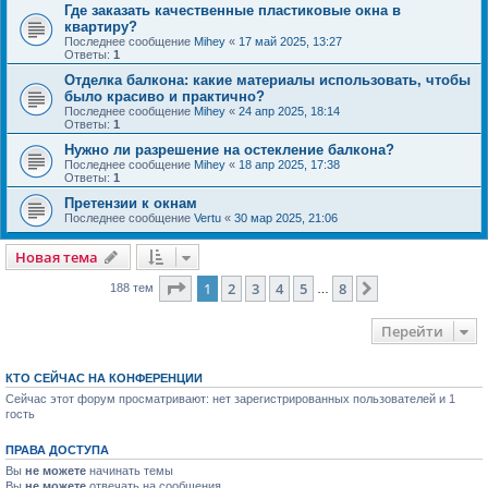
Где заказать качественные пластиковые окна в
квартиру?
Последнее сообщение
Mihey
«
17 май 2025, 13:27
Ответы:
1
Отделка балкона: какие материалы использовать, чтобы
было красиво и практично?
Последнее сообщение
Mihey
«
24 апр 2025, 18:14
Ответы:
1
Нужно ли разрешение на остекление балкона?
Последнее сообщение
Mihey
«
18 апр 2025, 17:38
Ответы:
1
Претензии к окнам
Последнее сообщение
Vertu
«
30 мар 2025, 21:06
Новая тема
Страница
1
из
8
1
2
3
4
5
8
След.
188 тем
…
Перейти
КТО СЕЙЧАС НА КОНФЕРЕНЦИИ
Сейчас этот форум просматривают: нет зарегистрированных пользователей и 1
гость
ПРАВА ДОСТУПА
Вы
не можете
начинать темы
Вы
не можете
отвечать на сообщения