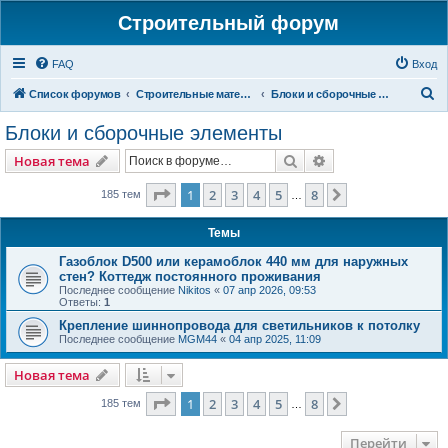
Строительный форум
FAQ
Вход
П
Список форумов
Строительные материалы и изделия
Блоки и сборочные элементы
о
Блоки и сборочные элементы
и
Поиск
Расширенный пои
Новая тема
с
к
Страница
1
из
8
1
2
3
4
5
8
След.
185 тем
…
Темы
Газоблок D500 или керамоблок 440 мм для наружных
стен? Коттедж постоянного проживания
Последнее сообщение
Nikitos
«
07 апр 2026, 09:53
Ответы:
1
Крепление шиннопровода для светильников к потолку
Последнее сообщение
MGM44
«
04 апр 2025, 11:09
Новая тема
Страница
1
из
8
1
2
3
4
5
8
След.
185 тем
…
Перейти