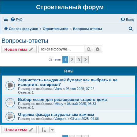
Строительный форум
FAQ
Вход
П
Список форумов
Строительство
Вопросы-ответы
о
Вопросы-ответы
и
Поиск
Расширенный пои
Новая тема
с
к
1
2
3
След.
62 темы
Темы
Зернистость наждачной бумаги: как выбрать и не
испортить материал?
Последнее сообщение
Vertu
«
06 ноя 2025, 07:22
Ответы:
1
Выбор лесов для реставрации старого дома
Последнее сообщение
Mihey
«
06 май 2025, 08:33
Ответы:
1
Отделка фасада натуральным камнем
Последнее сообщение
Vangers
«
03 апр 2025, 09:06
Новая тема