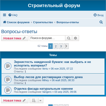
Строительный форум
FAQ
Вход
П
Список форумов
Строительство
Вопросы-ответы
о
Вопросы-ответы
и
Поиск
Расширенный пои
Новая тема
с
к
1
2
3
След.
62 темы
Темы
Зернистость наждачной бумаги: как выбрать и не
испортить материал?
Последнее сообщение
Vertu
«
06 ноя 2025, 07:22
Ответы:
1
Выбор лесов для реставрации старого дома
Последнее сообщение
Mihey
«
06 май 2025, 08:33
Ответы:
1
Отделка фасада натуральным камнем
Последнее сообщение
Vangers
«
03 апр 2025, 09:06
Новая тема