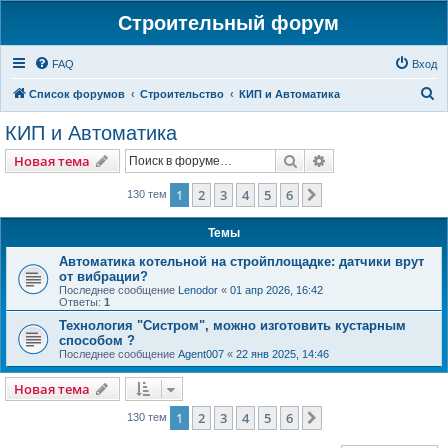
Строительный форум
FAQ
Вход
П
Список форумов
Строительство
КИП и Автоматика
о
КИП и Автоматика
и
Поиск
Расширенный пои
Новая тема
с
к
1
2
3
4
5
6
След.
130 тем
Темы
Автоматика котельной на стройплощадке: датчики врут
от вибрации?
Последнее сообщение
Lenodor
«
01 апр 2026, 16:42
Ответы:
1
Технология "Систром", можно изготовить кустарным
способом ?
Последнее сообщение
Agent007
«
22 янв 2025, 14:46
Новая тема
1
2
3
4
5
6
След.
130 тем