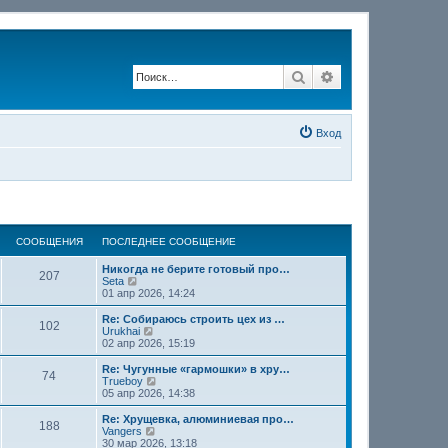
Поиск
Расширенный по
Вход
СООБЩЕНИЯ
ПОСЛЕДНЕЕ СООБЩЕНИЕ
Никогда не берите готовый про…
207
П
Seta
е
01 апр 2026, 14:24
р
е
Re: Собираюсь строить цех из …
102
й
П
Urukhai
т
е
02 апр 2026, 15:19
и
р
к
е
Re: Чугунные «гармошки» в хру…
74
п
й
П
Trueboy
о
т
е
05 апр 2026, 14:38
с
и
р
л
к
е
Re: Хрущевка, алюминиевая про…
е
188
п
й
П
Vangers
д
о
т
е
30 мар 2026, 13:18
н