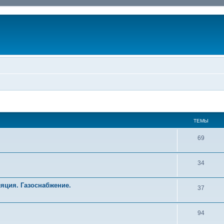
ТЕМЫ
69
34
яция. Газоснабжение.
37
94