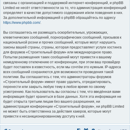
связаны с организацией и поддержкой интернет-конференций, и phpBB
Limited не несёт ответственности за то, что администрация конференций
определяет в качестве допустимого содержания и/или поведения в них.
За дополнительной информацией о phpBB обращайтесь по адресу
https://www.phpbb.com/
.
Вы соглашаетесь не размещать оскорбительных, угрожающих,
клеветнических сообщений, порнографических сообщений, призывов к
национальной розни и прочих сообщений, которые могут нарушить
законы вашей страны, страны, которая предоставляет услуги хостинга
для форумов «Строительный форум» или международное право.
Попытки размещения таких сообщений могут привести к вашему
немедленному отключению от конференции, при этом ваш провайдер
будет поставлен в известность, если мы сочтём это нужным. IP-адреса
всех сообщений сохраняются для возможности проведения такой
политики. Вы соглашаетесь с тем, что администраторы форумов
«Строительный форум» имеют право удалить, отредактировать,
перенести или закрыть любую тему в любое время по своему
усмотрению. Как пользователь вы согласны с тем, что введённая вами
информация будет храниться в базе данных. Хотя эта информация не
будет открыта третьим лицам без вашего разрешения, ни
администрация конференции «Строительный форум», ни phpBB Limited
не может быть ответственна за действия хакеров, которые могут
привести к несанкционированному доступу к ней.