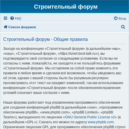
Строительный форум
FAQ
Вход
П
Список форумов
о
Строительный форум - Общие правила
и
с
Заходя на конференцию «Строительный форум» (в дальнейшем «мы»,
«наш», «Строительный форум», «https://smet.best-talk.ru»), вы
к
подтверждаете своё согласие со следующими условиями. Если вы не
согласны с ними, пожалуйста, не заходите и не пользуйтесь форумами
«Строительный форум». Мы оставляем за собой право изменять эти
правила в любое время и сделаем всё возможное, чтобы уведомить вас
об этом, однако с вашей стороны было бы разумным регулярно
просматривать этот текст на предмет изменений, так как использование
конференции «Строительный форум» после обновления/исправления
условий означает ваше согласие с ними.
Наши форумы работают под управлением программного обеспечения
для создания конференций phpBB (в дальнейшем «они», «программное
обеспечение phpBB», «www.phpbb.com», «phpBB Limited», «phpBB
Teams»), выпущенного по лицензии «
GNU General Public License v2
» (в
дальнейшем «GPL»). Скачать его можно по адресу
www.phpbb.com
.
Ограничения лицензии GPL для программного обеспечения phpBB строго