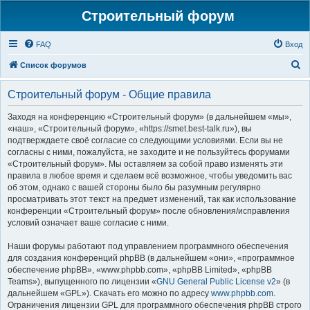
Строительный форум
FAQ
Вход
П
Список форумов
о
Строительный форум - Общие правила
и
с
Заходя на конференцию «Строительный форум» (в дальнейшем «мы»,
«наш», «Строительный форум», «https://smet.best-talk.ru»), вы
к
подтверждаете своё согласие со следующими условиями. Если вы не
согласны с ними, пожалуйста, не заходите и не пользуйтесь форумами
«Строительный форум». Мы оставляем за собой право изменять эти
правила в любое время и сделаем всё возможное, чтобы уведомить вас
об этом, однако с вашей стороны было бы разумным регулярно
просматривать этот текст на предмет изменений, так как использование
конференции «Строительный форум» после обновления/исправления
условий означает ваше согласие с ними.
Наши форумы работают под управлением программного обеспечения
для создания конференций phpBB (в дальнейшем «они», «программное
обеспечение phpBB», «www.phpbb.com», «phpBB Limited», «phpBB
Teams»), выпущенного по лицензии «
GNU General Public License v2
» (в
дальнейшем «GPL»). Скачать его можно по адресу
www.phpbb.com
.
Ограничения лицензии GPL для программного обеспечения phpBB строго