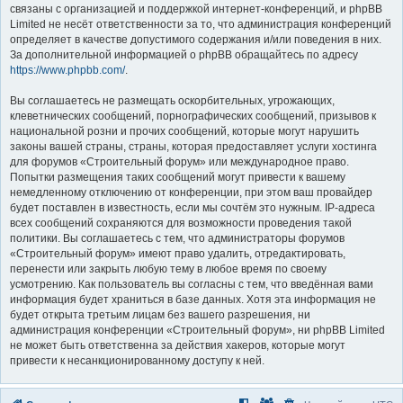
связаны с организацией и поддержкой интернет-конференций, и phpBB
Limited не несёт ответственности за то, что администрация конференций
определяет в качестве допустимого содержания и/или поведения в них.
За дополнительной информацией о phpBB обращайтесь по адресу
https://www.phpbb.com/
.
Вы соглашаетесь не размещать оскорбительных, угрожающих,
клеветнических сообщений, порнографических сообщений, призывов к
национальной розни и прочих сообщений, которые могут нарушить
законы вашей страны, страны, которая предоставляет услуги хостинга
для форумов «Строительный форум» или международное право.
Попытки размещения таких сообщений могут привести к вашему
немедленному отключению от конференции, при этом ваш провайдер
будет поставлен в известность, если мы сочтём это нужным. IP-адреса
всех сообщений сохраняются для возможности проведения такой
политики. Вы соглашаетесь с тем, что администраторы форумов
«Строительный форум» имеют право удалить, отредактировать,
перенести или закрыть любую тему в любое время по своему
усмотрению. Как пользователь вы согласны с тем, что введённая вами
информация будет храниться в базе данных. Хотя эта информация не
будет открыта третьим лицам без вашего разрешения, ни
администрация конференции «Строительный форум», ни phpBB Limited
не может быть ответственна за действия хакеров, которые могут
привести к несанкционированному доступу к ней.