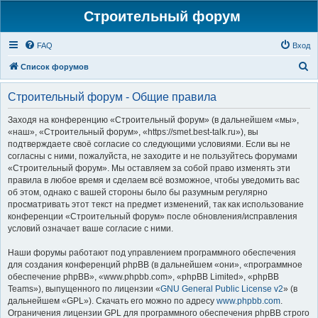
Строительный форум
FAQ
Вход
П
Список форумов
о
Строительный форум - Общие правила
и
с
Заходя на конференцию «Строительный форум» (в дальнейшем «мы»,
«наш», «Строительный форум», «https://smet.best-talk.ru»), вы
к
подтверждаете своё согласие со следующими условиями. Если вы не
согласны с ними, пожалуйста, не заходите и не пользуйтесь форумами
«Строительный форум». Мы оставляем за собой право изменять эти
правила в любое время и сделаем всё возможное, чтобы уведомить вас
об этом, однако с вашей стороны было бы разумным регулярно
просматривать этот текст на предмет изменений, так как использование
конференции «Строительный форум» после обновления/исправления
условий означает ваше согласие с ними.
Наши форумы работают под управлением программного обеспечения
для создания конференций phpBB (в дальнейшем «они», «программное
обеспечение phpBB», «www.phpbb.com», «phpBB Limited», «phpBB
Teams»), выпущенного по лицензии «
GNU General Public License v2
» (в
дальнейшем «GPL»). Скачать его можно по адресу
www.phpbb.com
.
Ограничения лицензии GPL для программного обеспечения phpBB строго