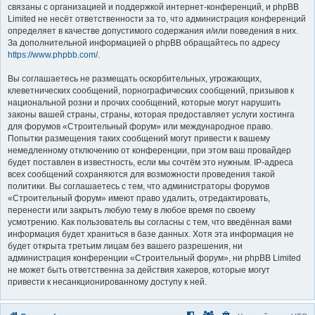
связаны с организацией и поддержкой интернет-конференций, и phpBB
Limited не несёт ответственности за то, что администрация конференций
определяет в качестве допустимого содержания и/или поведения в них.
За дополнительной информацией о phpBB обращайтесь по адресу
https://www.phpbb.com/
.
Вы соглашаетесь не размещать оскорбительных, угрожающих,
клеветнических сообщений, порнографических сообщений, призывов к
национальной розни и прочих сообщений, которые могут нарушить
законы вашей страны, страны, которая предоставляет услуги хостинга
для форумов «Строительный форум» или международное право.
Попытки размещения таких сообщений могут привести к вашему
немедленному отключению от конференции, при этом ваш провайдер
будет поставлен в известность, если мы сочтём это нужным. IP-адреса
всех сообщений сохраняются для возможности проведения такой
политики. Вы соглашаетесь с тем, что администраторы форумов
«Строительный форум» имеют право удалить, отредактировать,
перенести или закрыть любую тему в любое время по своему
усмотрению. Как пользователь вы согласны с тем, что введённая вами
информация будет храниться в базе данных. Хотя эта информация не
будет открыта третьим лицам без вашего разрешения, ни
администрация конференции «Строительный форум», ни phpBB Limited
не может быть ответственна за действия хакеров, которые могут
привести к несанкционированному доступу к ней.