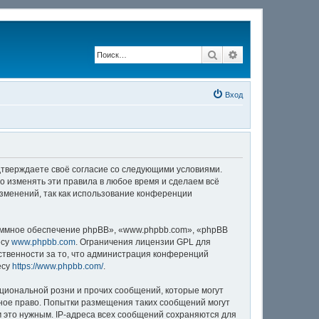
Поиск
Расширенный по
Вход
одтверждаете своё согласие со следующими условиями.
о изменять эти правила в любое время и сделаем всё
изменений, так как использование конференции
аммное обеспечение phpBB», «www.phpbb.com», «phpBB
есу
www.phpbb.com
. Ограничения лицензии GPL для
ственности за то, что администрация конференций
есу
https://www.phpbb.com/
.
циональной розни и прочих сообщений, которые могут
ное право. Попытки размещения таких сообщений могут
м это нужным. IP-адреса всех сообщений сохраняются для