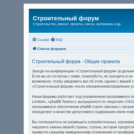
Строительный форум
Строительство, ремонт, проекты, сметы, материалы и др.
Ссылки
FAQ
Список форумов
Строительный форум - Общие правила
Заходя на конференцию «Строительный форум» (в дальнейш
Если вы не согласны с ними, пожалуйста, не заходите и 
возможное, чтобы уведомить вас об этом, однако с вашей
«Строительный форум» после обновления/исправления усл
Наши форумы работают под управлением программного об
Limited», «phpBB Teams»), выпущенного по лицензии «
GNU 
программного обеспечения phpBB строго связаны с органи
определяет в качестве допустимого содержания и/или по
Вы соглашаетесь не размещать оскорбительных, угрожающ
нарушить законы вашей страны, страны, которая предост
привести к вашему немедленному отключению от конференц