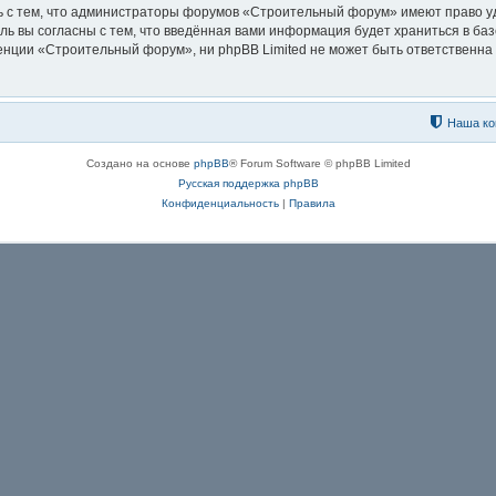
ь с тем, что администраторы форумов «Строительный форум» имеют право уд
ль вы согласны с тем, что введённая вами информация будет храниться в ба
ции «Строительный форум», ни phpBB Limited не может быть ответственна за
Наша ко
Создано на основе
phpBB
® Forum Software © phpBB Limited
Русская поддержка phpBB
Конфиденциальность
|
Правила