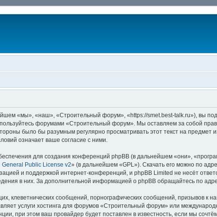
ем «мы», «наш», «Строительный форум», «https://smet.best-talk.ru»), вы п
не пользуйтесь форумами «Строительный форум». Мы оставляем за собой прав
 стороны было бы разумным регулярно просматривать этот текст на предмет 
овий означает ваше согласие с ними.
еспечения для создания конференций phpBB (в дальнейшем «они», «прогр
General Public License v2
» (в дальнейшем «GPL»). Скачать его можно по адр
зацией и поддержкой интернет-конференций, и phpBB Limited не несёт ответ
ведения в них. За дополнительной информацией о phpBB обращайтесь по адр
их, клеветнических сообщений, порнографических сообщений, призывов к на
авляет услуги хостинга для форумов «Строительный форум» или международ
ии, при этом ваш провайдер будет поставлен в известность, если мы сочтё