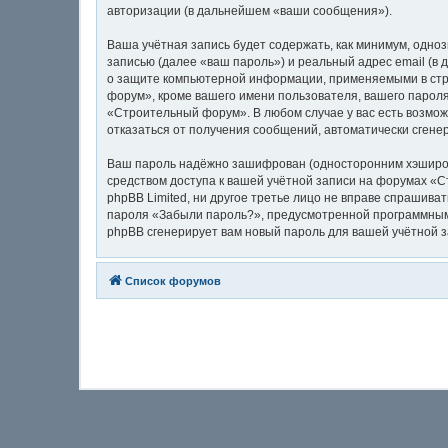
авторизации (в дальнейшем «ваши сообщения»).
Ваша учётная запись будет содержать, как минимум, одн
записью (далее «ваш пароль») и реальный адрес email (
о защите компьютерной информации, применяемыми в стр
форум», кроме вашего имени пользователя, вашего пароля
«Строительный форум». В любом случае у вас есть возможн
отказаться от получения сообщений, автоматически сген
Ваш пароль надёжно зашифрован (односторонним хэширован
средством доступа к вашей учётной записи на форумах «С
phpBB Limited, ни другое третье лицо не вправе спрашива
пароля «Забыли пароль?», предусмотренной программным 
phpBB сгенерирует вам новый пароль для вашей учётной з
Список форумов