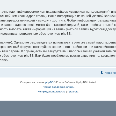
означно идентифицируемое имя (в дальнейшем «ваше имя пользователя»), ин
в дальнейшем «ваш адрес email»). Ваша информация из вашей учётной запис
ане, предоставляющей нам услуги хостинга. Любая информация, запрашива
 и вашего адреса email, может быть как необходимой, так и необязательной 
ость выбрать, какая информация из вашей учётной записи будет общедоступн
ерированных программным обеспечением phpBB.
ием). Однако не рекомендуется использовать этот же самый пароль, регист
троительный форум», пожалуйста, храните его в тайне, ни при каких обстоя
ть ваш пароль. В случае, если вы забудете ваш пароль к вашей учётной запи
обеспечением phpBB. Вам будет необходимо ввести ваше имя пользователя 
аписи.
Наша ко
Создано на основе
phpBB
® Forum Software © phpBB Limited
Русская поддержка phpBB
Конфиденциальность
|
Правила