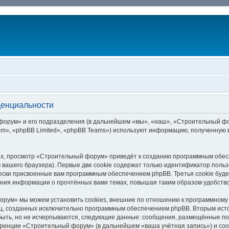
денциальности
рум» и его подразделения (в дальнейшем «мы», «наш», «Строительный форум»
m», «phpBB Limited», «phpBB Teams») используют информацию, полученную в
х, просмотр «Строительный форум» приведёт к созданию программным обес
вашего браузера). Первые две cookie содержат только идентификатор польз
чески присвоенные вам программным обеспечением phpBB. Третья cookie буд
ния информации о прочтённых вами темах, повышая таким образом удобств
рум» мы можем установить cookies, внешние по отношению к программному 
ниц, созданных исключительно программным обеспечением phpBB. Вторым ис
быть, но не исчерпываются, следующие данные: сообщения, размещённые по
еренции «Строительный форум» (в дальнейшем «ваша учётная запись») и со