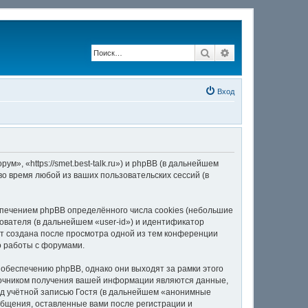
Поиск
Расширенный по
Вход
, «https://smet.best-talk.ru») и phpBB (в дальнейшем
о время любой из ваших пользовательских сессий (в
печением phpBB определённого числа cookies (небольшие
ователя (в дальнейшем «user-id») и идентификатор
ет создана после просмотра одной из тем конференции
о работы с форумами.
обеспечению phpBB, однако они выходят за рамки этого
точником получения вашей информации являются данные,
д учётной записью Гостя (в дальнейшем «анонимные
общения, оставленные вами после регистрации и