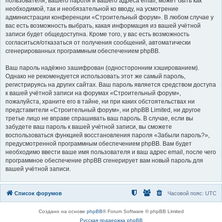
пользователя, вашего пароля и вашего адреса email, может быть как
необходимой, так и необязательной ко вводу, на усмотрение
администрации конференции «Строительный форум». В любом случае у
вас есть возможность выбрать, какая информация из вашей учётной
записи будет общедоступна. Кроме того, у вас есть возможность
согласиться/отказаться от получения сообщений, автоматически
сгенерированных программным обеспечением phpBB.
Ваш пароль надёжно зашифрован (односторонним хэшированием).
Однако не рекомендуется использовать этот же самый пароль,
регистрируясь на других сайтах. Ваш пароль является средством доступа
к вашей учётной записи на форумах «Строительный форум»,
пожалуйста, храните его в тайне, ни при каких обстоятельствах ни
представители «Строительный форум», ни phpBB Limited, ни другое
третье лицо не вправе спрашивать ваш пароль. В случае, если вы
забудете ваш пароль к вашей учётной записи, вы сможете
воспользоваться функцией восстановления пароля «Забыли пароль?»,
предусмотренной программным обеспечением phpBB. Вам будет
необходимо ввести ваше имя пользователя и ваш адрес email, после чего
программное обеспечение phpBB сгенерирует вам новый пароль для
вашей учётной записи.
Список форумов
Часовой пояс:
UTC
Создано на основе
phpBB
® Forum Software © phpBB Limited
Русская поддержка phpBB