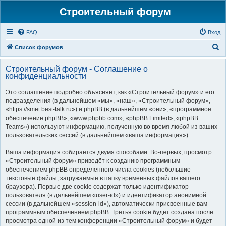
Строительный форум
FAQ
Вход
П
Список форумов
о
Строительный форум - Соглашение о
и
конфиденциальности
с
Это соглашение подробно объясняет, как «Строительный форум» и его
к
подразделения (в дальнейшем «мы», «наш», «Строительный форум»,
«https://smet.best-talk.ru») и phpBB (в дальнейшем «они», «программное
обеспечение phpBB», «www.phpbb.com», «phpBB Limited», «phpBB
Teams») используют информацию, полученную во время любой из ваших
пользовательских сессий (в дальнейшем «ваша информация»).
Ваша информация собирается двумя способами. Во-первых, просмотр
«Строительный форум» приведёт к созданию программным
обеспечением phpBB определённого числа cookies (небольшие
текстовые файлы, загружаемые в папку временных файлов вашего
браузера). Первые две cookie содержат только идентификатор
пользователя (в дальнейшем «user-id») и идентификатор анонимной
сессии (в дальнейшем «session-id»), автоматически присвоенные вам
программным обеспечением phpBB. Третья cookie будет создана после
просмотра одной из тем конференции «Строительный форум» и будет