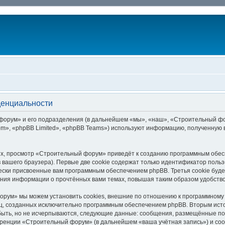
денциальности
рум» и его подразделения (в дальнейшем «мы», «наш», «Строительный форум»
m», «phpBB Limited», «phpBB Teams») используют информацию, полученную в
х, просмотр «Строительный форум» приведёт к созданию программным обес
вашего браузера). Первые две cookie содержат только идентификатор польз
чески присвоенные вам программным обеспечением phpBB. Третья cookie буд
ния информации о прочтённых вами темах, повышая таким образом удобств
рум» мы можем установить cookies, внешние по отношению к программному 
ниц, созданных исключительно программным обеспечением phpBB. Вторым ис
быть, но не исчерпываются, следующие данные: сообщения, размещённые по
еренции «Строительный форум» (в дальнейшем «ваша учётная запись») и со