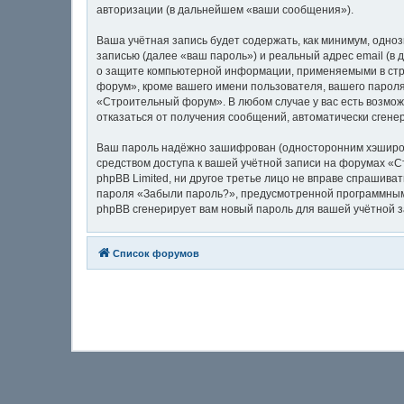
авторизации (в дальнейшем «ваши сообщения»).
Ваша учётная запись будет содержать, как минимум, одн
записью (далее «ваш пароль») и реальный адрес email (
о защите компьютерной информации, применяемыми в стр
форум», кроме вашего имени пользователя, вашего пароля
«Строительный форум». В любом случае у вас есть возможн
отказаться от получения сообщений, автоматически сген
Ваш пароль надёжно зашифрован (односторонним хэширован
средством доступа к вашей учётной записи на форумах «С
phpBB Limited, ни другое третье лицо не вправе спрашива
пароля «Забыли пароль?», предусмотренной программным 
phpBB сгенерирует вам новый пароль для вашей учётной з
Список форумов