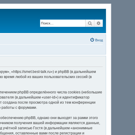
Поиск
Расширенный по
Вход
, «https://smet.best-talk.ru») и phpBB (в дальнейшем
о время любой из ваших пользовательских сессий (в
печением phpBB определённого числа cookies (небольшие
ователя (в дальнейшем «user-id») и идентификатор
ет создана после просмотра одной из тем конференции
о работы с форумами.
обеспечению phpBB, однако они выходят за рамки этого
точником получения вашей информации являются данные,
д учётной записью Гостя (в дальнейшем «анонимные
общения, оставленные вами после регистрации и