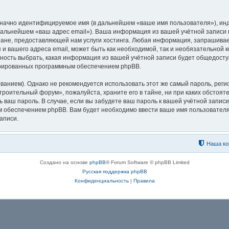
означно идентифицируемое имя (в дальнейшем «ваше имя пользователя»), ин
в дальнейшем «ваш адрес email»). Ваша информация из вашей учётной запис
ане, предоставляющей нам услуги хостинга. Любая информация, запрашива
 и вашего адреса email, может быть как необходимой, так и необязательной 
ость выбрать, какая информация из вашей учётной записи будет общедоступн
ерированных программным обеспечением phpBB.
ием). Однако не рекомендуется использовать этот же самый пароль, регист
троительный форум», пожалуйста, храните его в тайне, ни при каких обстоя
ть ваш пароль. В случае, если вы забудете ваш пароль к вашей учётной запи
обеспечением phpBB. Вам будет необходимо ввести ваше имя пользователя 
аписи.
Наша ко
Создано на основе
phpBB
® Forum Software © phpBB Limited
Русская поддержка phpBB
Конфиденциальность
|
Правила