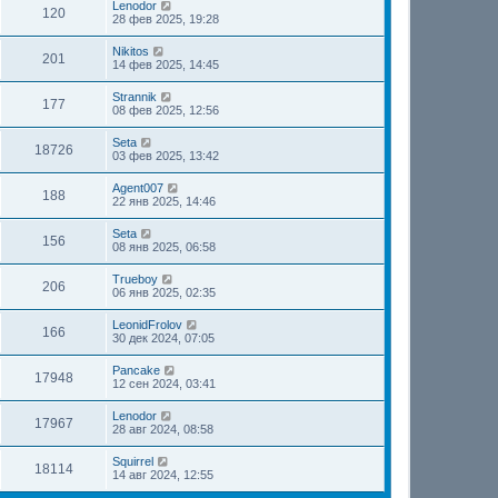
Lenodor
120
28 фев 2025, 19:28
Nikitos
201
14 фев 2025, 14:45
Strannik
177
08 фев 2025, 12:56
Seta
18726
03 фев 2025, 13:42
Agent007
188
22 янв 2025, 14:46
Seta
156
08 янв 2025, 06:58
Trueboy
206
06 янв 2025, 02:35
LeonidFrolov
166
30 дек 2024, 07:05
Pancake
17948
12 сен 2024, 03:41
Lenodor
17967
28 авг 2024, 08:58
Squirrel
18114
14 авг 2024, 12:55