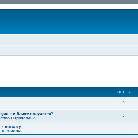
ОТВЕТЫ
0
 лучше и ближе получится?
0
астворы строительные
 к потолку
0
ные элементы