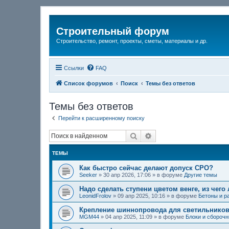
Строительный форум
Строительство, ремонт, проекты, сметы, материалы и др.
Ссылки
FAQ
Список форумов
Поиск
Темы без ответов
Темы без ответов
Перейти к расширенному поиску
Поиск
Расширенный поиск
ТЕМЫ
Как быстро сейчас делают допуск СРО?
Seeker
»
30 апр 2026, 17:06
» в форуме
Другие темы
Надо сделать ступени цветом венге, из чего
LeonidFrolov
»
09 апр 2025, 10:16
» в форуме
Бетоны и р
Крепление шиннопровода для светильников
MGM44
»
04 апр 2025, 11:09
» в форуме
Блоки и сбороч