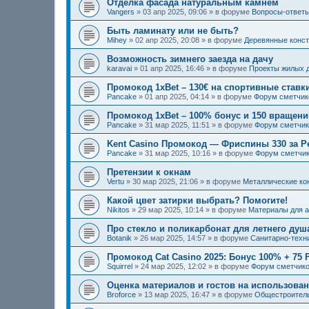
Отделка фасада натуральным камнем
Vangers
»
03 апр 2025, 09:06
» в форуме
Вопросы-ответ
Быть ламинату или не быть?
Mihey
»
02 апр 2025, 20:08
» в форуме
Деревянные конст
Возможность зимнего заезда на дачу
karavai
»
01 апр 2025, 16:46
» в форуме
Проекты жилых д
Промокод 1xBet – 130€ на спортивные ставк
Pancake
»
01 апр 2025, 04:14
» в форуме
Форум сметчик
Промокод 1xBet – 100% бонус и 150 вращени
Pancake
»
31 мар 2025, 11:51
» в форуме
Форум сметчик
Kent Casino Промокод — Фриспины 330 за Р
Pancake
»
31 мар 2025, 10:16
» в форуме
Форум сметчи
Претензии к окнам
Vertu
»
30 мар 2025, 21:06
» в форуме
Металлические ко
Какой цвет затирки выбрать? Помогите!
Nikitos
»
29 мар 2025, 10:14
» в форуме
Материалы для а
Про стекло и поликарбонат для летнего душ
Botanik
»
26 мар 2025, 14:57
» в форуме
Санитарно-техн
Промокод Cat Casino 2025: Бонус 100% + 75 
Squirrel
»
24 мар 2025, 12:02
» в форуме
Форум сметчик
Оценка материалов и гостов на использова
Broforce
»
13 мар 2025, 16:47
» в форуме
Общестроител