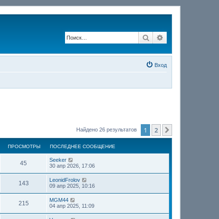
Поиск
Расширенный по
Вход
1
2
След.
Найдено 26 результатов
ПРОСМОТРЫ
ПОСЛЕДНЕЕ СООБЩЕНИЕ
Seeker
45
30 апр 2026, 17:06
LeonidFrolov
143
09 апр 2025, 10:16
MGM44
215
04 апр 2025, 11:09