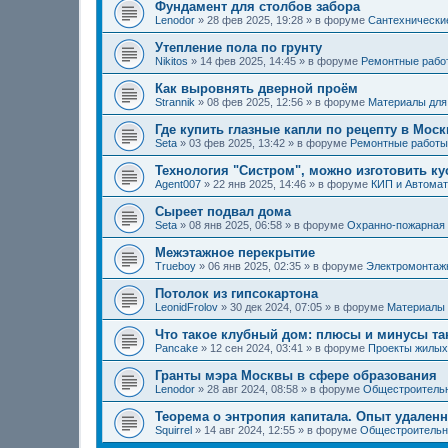
Фундамент для столбов забора
Lenodor
»
28 фев 2025, 19:28
» в форуме
Сантехнические
Утепление пола по грунту
Nikitos
»
14 фев 2025, 14:45
» в форуме
Ремонтные рабо
Как выровнять дверной проём
Strannik
»
08 фев 2025, 12:56
» в форуме
Материалы для
Где купить глазные капли по рецепту в Мос
Seta
»
03 фев 2025, 13:42
» в форуме
Ремонтные работы
Технология "Систром", можно изготовить к
Agent007
»
22 янв 2025, 14:46
» в форуме
КИП и Автомат
Сыреет подвал дома
Seta
»
08 янв 2025, 06:58
» в форуме
Охранно-пожарная 
Межэтажное перекрытие
Trueboy
»
06 янв 2025, 02:35
» в форуме
Электромонтаж
Потолок из гипсокартона
LeonidFrolov
»
30 дек 2024, 07:05
» в форуме
Материалы 
Что такое клубный дом: плюсы и минусы та
Pancake
»
12 сен 2024, 03:41
» в форуме
Проекты жилых
Гранты мэра Москвы в сфере образования
Lenodor
»
28 авг 2024, 08:58
» в форуме
Общестроитель
Теорема о энтропия капитала. Опыт удален
Squirrel
»
14 авг 2024, 12:55
» в форуме
Общестроительн