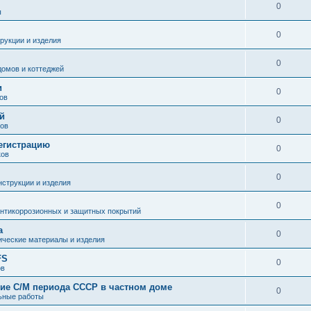
0
ы
0
рукции и изделия
0
омов и коттеджей
и
0
ов
й
0
ов
егистрацию
0
ков
0
нструкции и изделия
0
нтикоррозионных и защитных покрытий
а
0
ические материалы и изделия
FS
0
ов
ние С/М периода СССР в частном доме
0
ьные работы