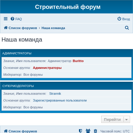
Строительный форум
FAQ
Вход
П
Список форумов
Наша команда
о
Наша команда
и
с
АДМИНИСТРАТОРЫ
к
Звание, Имя пользователя
Администратор
Buritto
Основная группа
Администраторы
Модератор
Все форумы
СУПЕРМОДЕРАТОРЫ
Звание, Имя пользователя
Strannik
Основная группа
Зарегистрированные пользователи
Модератор
Все форумы
Перейти
Список форумов
Часовой пояс:
UTC