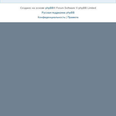
Создано на основе
phpBB
® Forum Software © phpBB Limited
Русская поддержка phpBB
Конфиденциальность
|
Правила