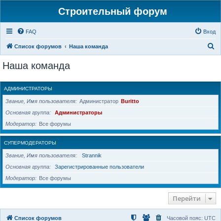
Строительный форум
FAQ
Вход
П
Список форумов
Наша команда
о
Наша команда
и
с
АДМИНИСТРАТОРЫ
к
Звание, Имя пользователя
Администратор
Buritto
Основная группа
Администраторы
Модератор
Все форумы
СУПЕРМОДЕРАТОРЫ
Звание, Имя пользователя
Strannik
Основная группа
Зарегистрированные пользователи
Модератор
Все форумы
Перейти
Список форумов
Часовой пояс:
UTC