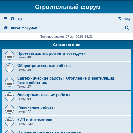
Строительный форум
FAQ
Вход
П
Список форумов
о
Текущее время: 07 авг 2026, 15:32
и
Строительство
с
Проекты жилых домов и коттеджей
к
Темы:
69
Общестроительные работы
Темы:
34
Сантехнические работы. Отопление и вентиляция.
Газоснабжение.
Темы:
37
Электромонтажные работы
Темы:
94
Ремонтные работы
Темы:
77
КИП и Автоматика
Темы:
130
Охранно-пожарная сигнализация