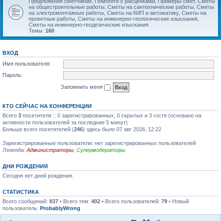
Предложения сметчикам, Помогите с расценками, Примеры смет, Сметы
на общестроительные работы, Сметы на сантехнические работы, Сметы
на электромонтажные работы, Сметы на КИП и автоматику, Сметы на
проектные работы, Сметы на инженерно-геологические изыскания,
Сметы на инженерно-геодезические изыскания
Темы:
160
ВХОД
Имя пользователя:
Пароль:
Запомнить меня
КТО СЕЙЧАС НА КОНФЕРЕНЦИИ
Всего
3
посетителя :: 0 зарегистрированных, 0 скрытых и 3 гостя (основано на
активности пользователей за последние 5 минут)
Больше всего посетителей (
246
) здесь было 07 авг 2026, 12:22
Зарегистрированные пользователи: нет зарегистрированных пользователей
Легенда:
Администраторы
,
Супермодераторы
ДНИ РОЖДЕНИЯ
Сегодня нет дней рождения.
СТАТИСТИКА
Всего сообщений:
837
• Всего тем:
402
• Всего пользователей:
79
• Новый
пользователь:
ProbablyWrong