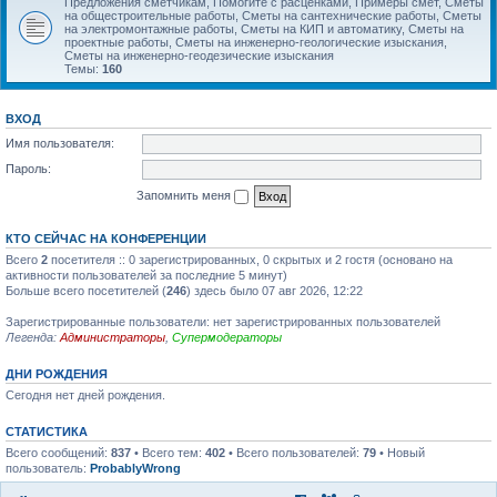
Предложения сметчикам, Помогите с расценками, Примеры смет, Сметы
на общестроительные работы, Сметы на сантехнические работы, Сметы
на электромонтажные работы, Сметы на КИП и автоматику, Сметы на
проектные работы, Сметы на инженерно-геологические изыскания,
Сметы на инженерно-геодезические изыскания
Темы:
160
ВХОД
Имя пользователя:
Пароль:
Запомнить меня
КТО СЕЙЧАС НА КОНФЕРЕНЦИИ
Всего
2
посетителя :: 0 зарегистрированных, 0 скрытых и 2 гостя (основано на
активности пользователей за последние 5 минут)
Больше всего посетителей (
246
) здесь было 07 авг 2026, 12:22
Зарегистрированные пользователи: нет зарегистрированных пользователей
Легенда:
Администраторы
,
Супермодераторы
ДНИ РОЖДЕНИЯ
Сегодня нет дней рождения.
СТАТИСТИКА
Всего сообщений:
837
• Всего тем:
402
• Всего пользователей:
79
• Новый
пользователь:
ProbablyWrong