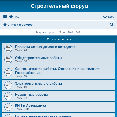
Строительный форум
FAQ
Вход
П
Список форумов
о
Текущее время: 09 авг 2026, 15:05
и
Строительство
с
Проекты жилых домов и коттеджей
к
Темы:
69
Общестроительные работы
Темы:
34
Сантехнические работы. Отопление и вентиляция.
Газоснабжение.
Темы:
37
Электромонтажные работы
Темы:
94
Ремонтные работы
Темы:
77
КИП и Автоматика
Темы:
130
Охранно-пожарная сигнализация