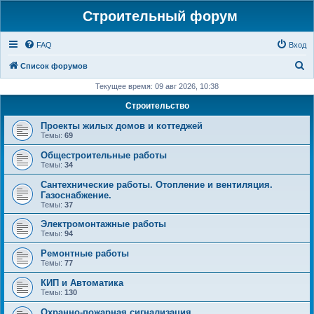
Строительный форум
FAQ
Вход
П
Список форумов
о
Текущее время: 09 авг 2026, 10:38
и
Строительство
с
Проекты жилых домов и коттеджей
к
Темы:
69
Общестроительные работы
Темы:
34
Сантехнические работы. Отопление и вентиляция.
Газоснабжение.
Темы:
37
Электромонтажные работы
Темы:
94
Ремонтные работы
Темы:
77
КИП и Автоматика
Темы:
130
Охранно-пожарная сигнализация