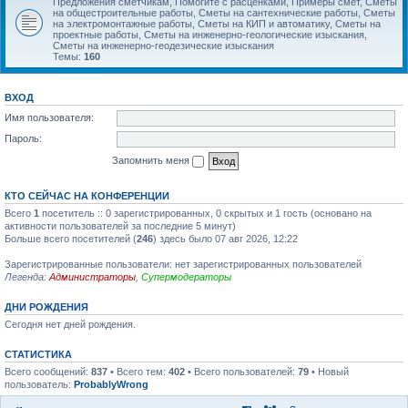
Предложения сметчикам, Помогите с расценками, Примеры смет, Сметы
на общестроительные работы, Сметы на сантехнические работы, Сметы
на электромонтажные работы, Сметы на КИП и автоматику, Сметы на
проектные работы, Сметы на инженерно-геологические изыскания,
Сметы на инженерно-геодезические изыскания
Темы:
160
ВХОД
Имя пользователя:
Пароль:
Запомнить меня
КТО СЕЙЧАС НА КОНФЕРЕНЦИИ
Всего
1
посетитель :: 0 зарегистрированных, 0 скрытых и 1 гость (основано на
активности пользователей за последние 5 минут)
Больше всего посетителей (
246
) здесь было 07 авг 2026, 12:22
Зарегистрированные пользователи: нет зарегистрированных пользователей
Легенда:
Администраторы
,
Супермодераторы
ДНИ РОЖДЕНИЯ
Сегодня нет дней рождения.
СТАТИСТИКА
Всего сообщений:
837
• Всего тем:
402
• Всего пользователей:
79
• Новый
пользователь:
ProbablyWrong