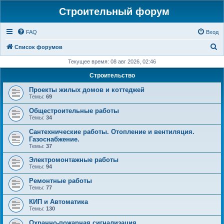
Строительный форум
FAQ
Вход
П
Список форумов
о
Текущее время: 08 авг 2026, 02:46
и
Строительство
с
Проекты жилых домов и коттеджей
к
Темы:
69
Общестроительные работы
Темы:
34
Сантехнические работы. Отопление и вентиляция.
Газоснабжение.
Темы:
37
Электромонтажные работы
Темы:
94
Ремонтные работы
Темы:
77
КИП и Автоматика
Темы:
130
Охранно-пожарная сигнализация