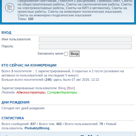
Предложения сметчикам, Помогите с расценками, Примеры смет, Сметы
на общестроительные работы, Сметы на сантехнические работы, Сметы
на электромонтажные работы, Сметы на КИП и автоматику, Сметы на
проектные работы, Сметы на инженерно-геологические изыскания,
Сметы на инженерно-геодезические изыскания
Темы:
160
ВХОД
Имя пользователя:
Пароль:
Запомнить меня
КТО СЕЙЧАС НА КОНФЕРЕНЦИИ
Всего
3
посетителя :: 1 зарегистрированный, 0 скрытых и 2 гостя (основано на
активности пользователей за последние 5 минут)
Больше всего посетителей (
246
) здесь было 07 авг 2026, 12:22
Зарегистрированные пользователи:
Bing [Bot]
Легенда:
Администраторы
,
Супермодераторы
ДНИ РОЖДЕНИЯ
Сегодня нет дней рождения.
СТАТИСТИКА
Всего сообщений:
837
• Всего тем:
402
• Всего пользователей:
79
• Новый
пользователь:
ProbablyWrong