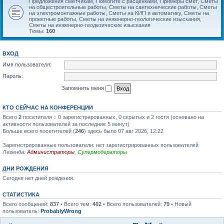
Предложения сметчикам, Помогите с расценками, Примеры смет, Сметы
на общестроительные работы, Сметы на сантехнические работы, Сметы
на электромонтажные работы, Сметы на КИП и автоматику, Сметы на
проектные работы, Сметы на инженерно-геологические изыскания,
Сметы на инженерно-геодезические изыскания
Темы:
160
ВХОД
Имя пользователя:
Пароль:
Запомнить меня
КТО СЕЙЧАС НА КОНФЕРЕНЦИИ
Всего
2
посетителя :: 0 зарегистрированных, 0 скрытых и 2 гостя (основано на
активности пользователей за последние 5 минут)
Больше всего посетителей (
246
) здесь было 07 авг 2026, 12:22
Зарегистрированные пользователи: нет зарегистрированных пользователей
Легенда:
Администраторы
,
Супермодераторы
ДНИ РОЖДЕНИЯ
Сегодня нет дней рождения.
СТАТИСТИКА
Всего сообщений:
837
• Всего тем:
402
• Всего пользователей:
79
• Новый
пользователь:
ProbablyWrong