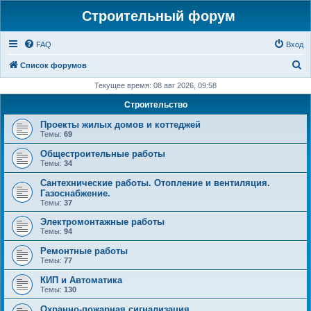
Строительный форум
FAQ
Вход
П
Список форумов
о
Текущее время: 08 авг 2026, 09:58
и
Строительство
с
Проекты жилых домов и коттеджей
к
Темы:
69
Общестроительные работы
Темы:
34
Сантехнические работы. Отопление и вентиляция.
Газоснабжение.
Темы:
37
Электромонтажные работы
Темы:
94
Ремонтные работы
Темы:
77
КИП и Автоматика
Темы:
130
Охранно-пожарная сигнализация